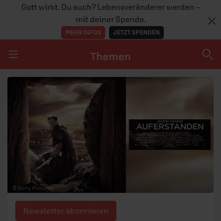
Gott wirkt. Du auch? Lebensveränderer werden –
mit deiner Spende.
MEHR INFOS
JETZT SPENDEN
Themen
Navigation überspringen
Themen
DOSSIERS
GLAUBE
MENSCHEN
GESELLSCHAFT
© Sony Pictures
LEBEN
Newsletter abonnieren
TEAM