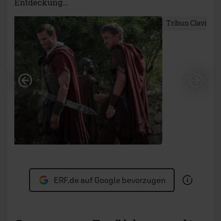
Entdeckung…
Vorheriges
Näc
© Sony Pictures
Tribun Clavius auf Golgatha
ERF.de auf Google bevorzugen